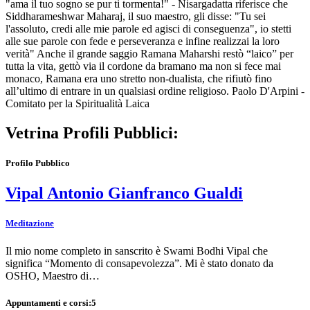
"ama il tuo sogno se pur ti tormenta!" - Nisargadatta riferisce che
Siddharameshwar Maharaj, il suo maestro, gli disse: "Tu sei
l'assoluto, credi alle mie parole ed agisci di conseguenza", io stetti
alle sue parole con fede e perseveranza e infine realizzai la loro
verità" Anche il grande saggio Ramana Maharshi restò “laico” per
tutta la vita, gettò via il cordone da bramano ma non si fece mai
monaco, Ramana era uno stretto non-dualista, che rifiutò fino
all’ultimo di entrare in un qualsiasi ordine religioso. Paolo D'Arpini -
Comitato per la Spiritualità Laica
Vetrina Profili Pubblici:
Profilo Pubblico
Vipal Antonio Gianfranco Gualdi
Meditazione
Il mio nome completo in sanscrito è Swami Bodhi Vipal che
significa “Momento di consapevolezza”. Mi è stato donato da
OSHO, Maestro di…
Appuntamenti e corsi:
5