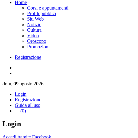
Home
Corsi e appuntamenti
Profili pubblici
Siti Web
Notizie
Cultura
Video
Oroscopo
Promozioni
Registrazione
dom, 09 agosto 2026
Login
Registrazione
Guida all'uso
(0)
Login
Accedi tramite Facebook