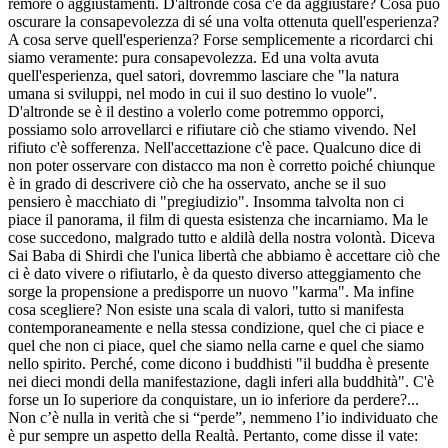
remore o aggiustamenti. D'altronde cosa c'è da aggiustare? Cosa può
oscurare la consapevolezza di sé una volta ottenuta quell'esperienza?
A cosa serve quell'esperienza? Forse semplicemente a ricordarci chi
siamo veramente: pura consapevolezza. Ed una volta avuta
quell'esperienza, quel satori, dovremmo lasciare che "la natura
umana si sviluppi, nel modo in cui il suo destino lo vuole".
D'altronde se è il destino a volerlo come potremmo opporci,
possiamo solo arrovellarci e rifiutare ciò che stiamo vivendo. Nel
rifiuto c'è sofferenza. Nell'accettazione c'è pace. Qualcuno dice di
non poter osservare con distacco ma non è corretto poiché chiunque
è in grado di descrivere ciò che ha osservato, anche se il suo
pensiero è macchiato di "pregiudizio". Insomma talvolta non ci
piace il panorama, il film di questa esistenza che incarniamo. Ma le
cose succedono, malgrado tutto e aldilà della nostra volontà. Diceva
Sai Baba di Shirdi che l'unica libertà che abbiamo è accettare ciò che
ci è dato vivere o rifiutarlo, è da questo diverso atteggiamento che
sorge la propensione a predisporre un nuovo "karma". Ma infine
cosa scegliere? Non esiste una scala di valori, tutto si manifesta
contemporaneamente e nella stessa condizione, quel che ci piace e
quel che non ci piace, quel che siamo nella carne e quel che siamo
nello spirito. Perché, come dicono i buddhisti "il buddha è presente
nei dieci mondi della manifestazione, dagli inferi alla buddhità". C'è
forse un Io superiore da conquistare, un io inferiore da perdere?...
Non c’è nulla in verità che si “perde”, nemmeno l’io individuato che
è pur sempre un aspetto della Realtà. Pertanto, come disse il vate: