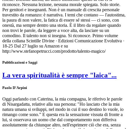
riconosce. Nessuna lezione, nessuna morale spiegata. Solo storie.
Per genitori e insegnanti. Non è un manuale di crescita personale
travestito da romanzo: è narrativa. I temi che contano — l'autostima,
la paura di non valere, la fatica di essere sé stessi — ci sono, con
onestà, ma sempre dentro una storia. È il libro da regalare quando
non trovi le parole, da leggere a voce alta, da lasciare su un
comodino. Il talento non si insegna. Si riconosce. Primo volume
della collana Scintille Divine · Edizioni Comunicazione Evolutiva ·
18-25 Dal 27 luglio su Amazon e su
http://www.stefanopetrucci.com/prodotto/talento-magico/
Pubblicazioni e Saggi
La vera spiritualità è sempre "laica"...
Paolo D'Arpini
Oggi parlando con Caterina, la mia compagna, le riferivo le parole
di Nisargadatta, relative alla sua persona: "Ho lasciato che la mia
natura umana si sviluppi, nel modo in cui il suo destino lo vuole, io
rimango come sono.” E questa era la sensazione vissuta di fronte a
lui, si osservava un uomo che dal comportamento non differiva
assolutamente da chiunque altro, nell'esprimere ciò che era, senza