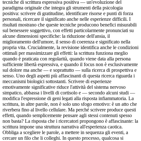
tecniche di scrittura espressiva positiva — un'evoluzione del
paradigma originale che integra gli strumenti della psicologia
positiva: scrivere di gratitudine, identificare risorse e punti di forza
personali, ricercare il significato anche nelle esperienze difficili. I
risultati mostrano che queste tecniche producono benefici misurabili
sul benessere soggettivo, con effetti particolarmente pronunciati su
alcune dimensioni specifiche: la riduzione dell'ansia, il
miglioramento dell'umore, il senso di coerenza e significato nella
propria vita. Crucialmente, la revisione identifica anche le condizioni
ottimali per massimizzare gli effetti: la scrittura funziona meglio
quando è praticata con regolarità, quando viene data alla persona
sufficiente libertà espressiva, e quando il focus non è esclusivamente
sul dolore ma anche — e soprattutto — sulla ricerca di prospettiva e
senso. Uno degli aspetti più affascinanti di questa ricerca riguarda i
meccanismi biologici sottostanti. Scrivere di esperienze
emotivamente significative riduce l'attività del sistema nervoso
simpatico, abbassa i livelli di cortisolo e — secondo alcuni studi —
modifica l'espressione di geni legati alla risposta infiammatoria. La
scrittura, in altre parole, non è solo uno sfogo emotivo: è un atto che
riverbera fino al livello cellulare. Ma perché scrivere produce questi
effetti, quando semplicemente pensare agli stessi contenuti spesso
non basta? La risposta che i ricercatori propongono è affascinante: la
scrittura impone una struttura narrativa all'esperienza caotica.
Obbliga a scegliere le parole, a mettere in sequenza gli eventi, a
cercare un filo che li colleghi. In questo processo, qualcosa si