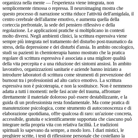
organizza nella mente — l'esperienza viene integrata, non
semplicemente rimossa o repressa. Il neuroimaging mostra che
questo processo di narrazione scritta riduce l'attività dell'amigdala, il
centro cerebrale dell'allarme emotivo, e aumenta quella della
corteccia prefrontale, la sede del pensiero riflessivo e della
regolazione. Le applicazioni pratiche si moltiplicano in contesti
molto diversi. Negli ambienti clinici, la scrittura espressiva viene
sempre più integrata nel trattamento del disturbo post-traumatico da
stress, della depressione e dei disturbi d'ansia. In ambito oncologico,
studi su pazienti in chemioterapia hanno mostrato che la pratica
regolare di scrittura espressiva è associata a una migliore qualità
della vita percepita e a una riduzione dei sintomi ansiosi. In ambito
lavorativo, organizzazioni sanitarie e aziende hanno iniziato a
introdurre laboratori di scrittura come strumenti di prevenzione del
burnout tra i professionisti ad alto carico emotivo. La scrittura
espressiva non è psicoterapia, e non la sostituisce. Non è nemmeno
adatta a tutti i momenti: nelle fasi acute del trauma, affrontare
direttamente il materiale doloroso può essere destabilizzante, e la
guida di un professionista resta fondamentale. Ma come pratica di
manutenzione psicologica, come strumento di autoconoscenza e di
elaborazione quotidiana, offre qualcosa di raro: un'azione concreta,
accessibile, gratuita e scientificamente supportata che ciascuno può
integrare nella propria vita con relativa facilità. Le tradizioni
spirituali lo sapevano da sempre, a modo loro. I diari mistici, le
preghiere scritte, i testi di riflessione personale che costellano la