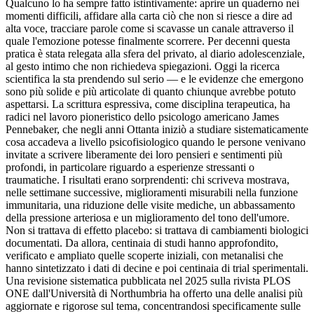
Qualcuno lo ha sempre fatto istintivamente: aprire un quaderno nei
momenti difficili, affidare alla carta ciò che non si riesce a dire ad
alta voce, tracciare parole come si scavasse un canale attraverso il
quale l'emozione potesse finalmente scorrere. Per decenni questa
pratica è stata relegata alla sfera del privato, al diario adolescenziale,
al gesto intimo che non richiedeva spiegazioni. Oggi la ricerca
scientifica la sta prendendo sul serio — e le evidenze che emergono
sono più solide e più articolate di quanto chiunque avrebbe potuto
aspettarsi. La scrittura espressiva, come disciplina terapeutica, ha
radici nel lavoro pioneristico dello psicologo americano James
Pennebaker, che negli anni Ottanta iniziò a studiare sistematicamente
cosa accadeva a livello psicofisiologico quando le persone venivano
invitate a scrivere liberamente dei loro pensieri e sentimenti più
profondi, in particolare riguardo a esperienze stressanti o
traumatiche. I risultati erano sorprendenti: chi scriveva mostrava,
nelle settimane successive, miglioramenti misurabili nella funzione
immunitaria, una riduzione delle visite mediche, un abbassamento
della pressione arteriosa e un miglioramento del tono dell'umore.
Non si trattava di effetto placebo: si trattava di cambiamenti biologici
documentati. Da allora, centinaia di studi hanno approfondito,
verificato e ampliato quelle scoperte iniziali, con metanalisi che
hanno sintetizzato i dati di decine e poi centinaia di trial sperimentali.
Una revisione sistematica pubblicata nel 2025 sulla rivista PLOS
ONE dall'Università di Northumbria ha offerto una delle analisi più
aggiornate e rigorose sul tema, concentrandosi specificamente sulle