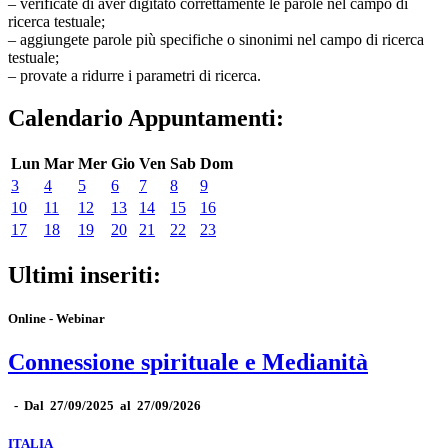
– verificate di aver digitato correttamente le parole nel campo di
ricerca testuale;
– aggiungete parole più specifiche o sinonimi nel campo di ricerca
testuale;
– provate a ridurre i parametri di ricerca.
Calendario Appuntamenti:
Lun
Mar
Mer
Gio
Ven
Sab
Dom
3
4
5
6
7
8
9
10
11
12
13
14
15
16
17
18
19
20
21
22
23
Ultimi inseriti:
Online - Webinar
Connessione spirituale e Medianità
-
Dal 27/09/2025 al 27/09/2026
ITALIA