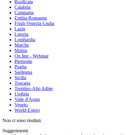
Basilicata
Calabria
Campania
Emilia-Romagna
Friuli-Venezia Giulia
Lazio
Liguria
Lombardia
Marche
Molise
On line - Webinar
Piemonte
Puglia
Sardegna
Sicilia
Toscana
Trentino-Alto Adige
Umbria
Valle d'Aosta
Veneto
World-Estero
Non ci sono risultati.
Suggerimenti: