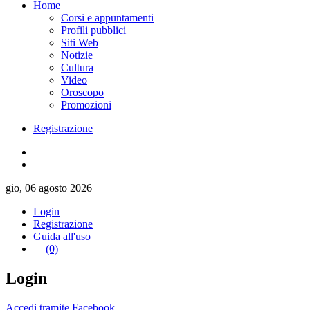
Home
Corsi e appuntamenti
Profili pubblici
Siti Web
Notizie
Cultura
Video
Oroscopo
Promozioni
Registrazione
gio, 06 agosto 2026
Login
Registrazione
Guida all'uso
(0)
Login
Accedi tramite Facebook