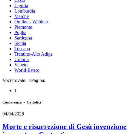
Lazio
Liguria
Lombardia
Marche
On line - Webinar
Piemonte
Puglia
Sardegna
Sicilia
Toscana
Trentino-Alto Adige
Umbria
Veneto
World-Estero
Voci trovate:
1
Pagina:
1
Conferenza - Cattolici
04/04/2026
Morte e risurrezione di Gesù invenzione