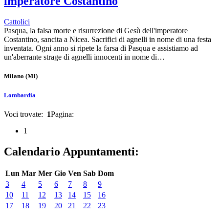
imperatore Costantino
Cattolici
Pasqua, la falsa morte e risurrezione di Gesù dell'imperatore
Costantino, sancita a Nicea. Sacrifici di agnelli in nome di una festa
inventata. Ogni anno si ripete la farsa di Pasqua e assistiamo ad
un'aberrante strage di agnelli innocenti in nome di…
Milano
(MI)
Lombardia
Voci trovate:
1
Pagina:
1
Calendario Appuntamenti:
Lun
Mar
Mer
Gio
Ven
Sab
Dom
3
4
5
6
7
8
9
10
11
12
13
14
15
16
17
18
19
20
21
22
23