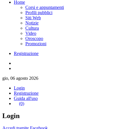
Home
Corsi e appuntamenti
Profili pubblici
Siti Web
Notizie
Cultura
Video
Oroscopo
Promozioni
Registrazione
gio, 06 agosto 2026
Login
Registrazione
Guida all'uso
(0)
Login
Accedi tramite Facebook