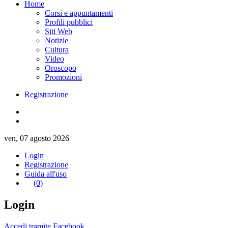
Home
Corsi e appuntamenti
Profili pubblici
Siti Web
Notizie
Cultura
Video
Oroscopo
Promozioni
Registrazione
ven, 07 agosto 2026
Login
Registrazione
Guida all'uso
(0)
Login
Accedi tramite Facebook