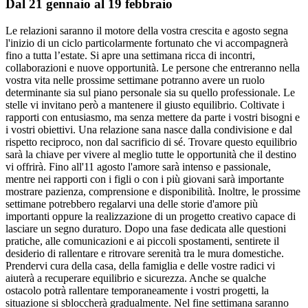
Dal 21 gennaio al 19 febbraio
Le relazioni saranno il motore della vostra crescita e agosto segna
l'inizio di un ciclo particolarmente fortunato che vi accompagnerà
fino a tutta l’estate. Si apre una settimana ricca di incontri,
collaborazioni e nuove opportunità. Le persone che entreranno nella
vostra vita nelle prossime settimane potranno avere un ruolo
determinante sia sul piano personale sia su quello professionale. Le
stelle vi invitano però a mantenere il giusto equilibrio. Coltivate i
rapporti con entusiasmo, ma senza mettere da parte i vostri bisogni e
i vostri obiettivi. Una relazione sana nasce dalla condivisione e dal
rispetto reciproco, non dal sacrificio di sé. Trovare questo equilibrio
sarà la chiave per vivere al meglio tutte le opportunità che il destino
vi offrirà. Fino all'11 agosto l'amore sarà intenso e passionale,
mentre nei rapporti con i figli o con i più giovani sarà importante
mostrare pazienza, comprensione e disponibilità. Inoltre, le prossime
settimane potrebbero regalarvi una delle storie d'amore più
importanti oppure la realizzazione di un progetto creativo capace di
lasciare un segno duraturo. Dopo una fase dedicata alle questioni
pratiche, alle comunicazioni e ai piccoli spostamenti, sentirete il
desiderio di rallentare e ritrovare serenità tra le mura domestiche.
Prendervi cura della casa, della famiglia e delle vostre radici vi
aiuterà a recuperare equilibrio e sicurezza. Anche se qualche
ostacolo potrà rallentare temporaneamente i vostri progetti, la
situazione si sbloccherà gradualmente. Nel fine settimana saranno