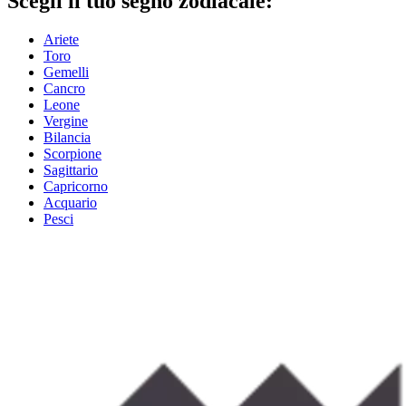
Scegli il tuo segno zodiacale:
Ariete
Toro
Gemelli
Cancro
Leone
Vergine
Bilancia
Scorpione
Sagittario
Capricorno
Acquario
Pesci