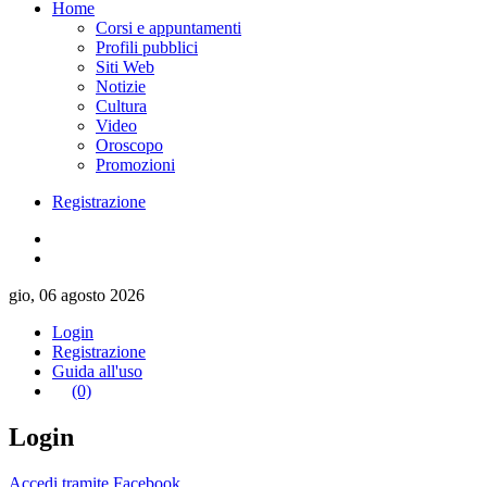
Home
Corsi e appuntamenti
Profili pubblici
Siti Web
Notizie
Cultura
Video
Oroscopo
Promozioni
Registrazione
gio, 06 agosto 2026
Login
Registrazione
Guida all'uso
(0)
Login
Accedi tramite Facebook