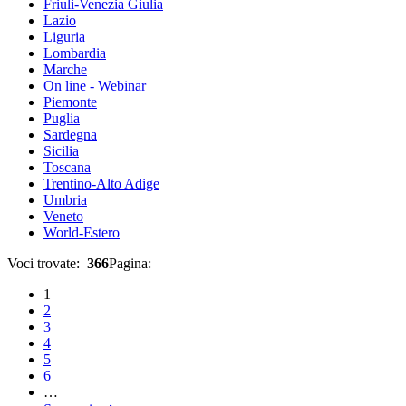
Friuli-Venezia Giulia
Lazio
Liguria
Lombardia
Marche
On line - Webinar
Piemonte
Puglia
Sardegna
Sicilia
Toscana
Trentino-Alto Adige
Umbria
Veneto
World-Estero
Voci trovate:
366
Pagina:
1
2
3
4
5
6
…