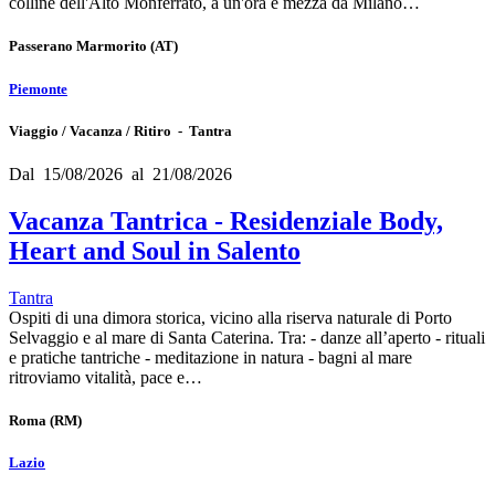
colline dell'Alto Monferrato, a un'ora e mezza da Milano…
Passerano Marmorito
(AT)
Piemonte
Viaggio / Vacanza / Ritiro - Tantra
Dal 15/08/2026 al 21/08/2026
Vacanza Tantrica - Residenziale Body,
Heart and Soul in Salento
Tantra
Ospiti di una dimora storica, vicino alla riserva naturale di Porto
Selvaggio e al mare di Santa Caterina. Tra: - danze all’aperto - rituali
e pratiche tantriche - meditazione in natura - bagni al mare
ritroviamo vitalità, pace e…
Roma
(RM)
Lazio