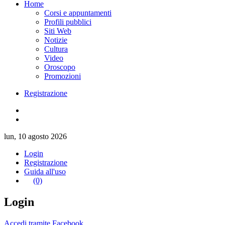
Home
Corsi e appuntamenti
Profili pubblici
Siti Web
Notizie
Cultura
Video
Oroscopo
Promozioni
Registrazione
lun, 10 agosto 2026
Login
Registrazione
Guida all'uso
(0)
Login
Accedi tramite Facebook