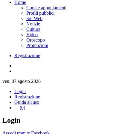
Home
Corsi e appuntamenti
Profili pubblici
Siti Web
Notizie
Cultura
Video
Oroscopo
Promozioni
Registrazione
ven, 07 agosto 2026
Login
Registrazione
Guida all'uso
(0)
Login
Accedi tramite Facebook