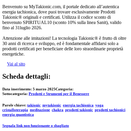
Benvenuto su MyTakionic.com, il portale dedicato all’autentica
energia tachionica, dove puoi trovare esclusivamente Prodotti
Takionic® originali e certificati. Utilizza il codice sconto di
benvenuto SPIRITUAL10 (sconto 10% sulla linea Sanit), valido
fino al 31luglio 2026.
Attenzione alle imitazioni! La tecnologia Takionic® è frutto di oltre
30 anni di ricerca e sviluppo, ed è fondamentale affidarsi solo a
prodotti certificati per beneficiare delle loro straordinarie proprietà
energetiche.
Vai al sito
Scheda dettagli:
Data inserimento:
5 marzo 2025
Categoria:
Sottocategoria:
Prodotti e Strumenti per il Benessere
Parole chiave:
takionic
mytakionic
energia tachionica
yoga
cristalloterapia
meditazione
chakra
prodotti takionic
prodotti tachionici
energia quantistica
Segnala link non funzionante o sbagliato