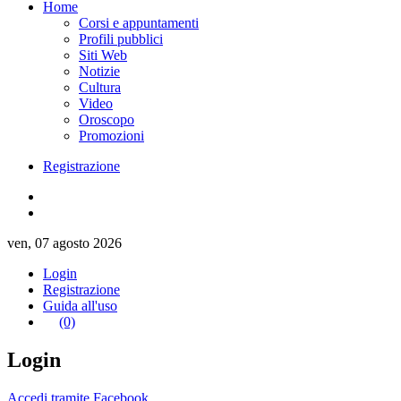
Home
Corsi e appuntamenti
Profili pubblici
Siti Web
Notizie
Cultura
Video
Oroscopo
Promozioni
Registrazione
ven, 07 agosto 2026
Login
Registrazione
Guida all'uso
(0)
Login
Accedi tramite Facebook