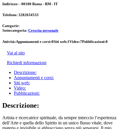
Indirizzo:
- 00100 Roma - RM - IT
Telefono:
3282634533
Categorie:
Sottocategoria:
Crescita personale
Attività:
Appuntamenti e corsi:
0
Siti web:
1
Video:
7
Pubblicazioni:
0
Vai al sito
Richiedi informazioni
Descrizione:
Appuntamenti e corsi:
Siti web:
Video:
Pubblicazioni:
Descrizione:
Artista e ricercatrice spirituale, da sempre intreccio l’esperienza
dell’Arte e quella dello Spirito in un unico flusso vitale, dove
materia e invisibile si abbracciano senza più separarsi. Il mio