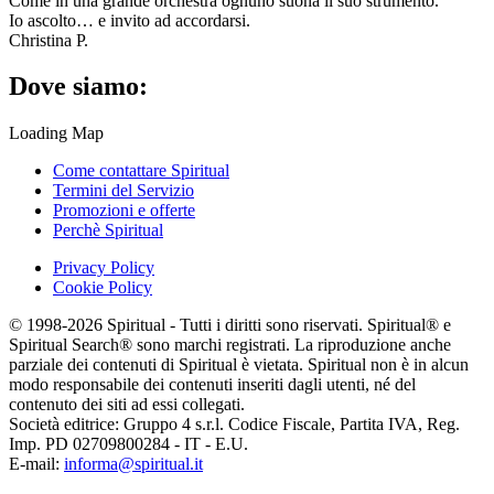
Come in una grande orchestra ognuno suona il suo strumento.
Io ascolto… e invito ad accordarsi.
Christina P.
Dove siamo:
Loading Map
Come contattare Spiritual
Termini del Servizio
Promozioni e offerte
Perchè Spiritual
Privacy Policy
Cookie Policy
© 1998-2026 Spiritual - Tutti i diritti sono riservati. Spiritual® e
Spiritual Search® sono marchi registrati. La riproduzione anche
parziale dei contenuti di Spiritual è vietata. Spiritual non è in alcun
modo responsabile dei contenuti inseriti dagli utenti, né del
contenuto dei siti ad essi collegati.
Società editrice: Gruppo 4 s.r.l. Codice Fiscale, Partita IVA, Reg.
Imp. PD 02709800284 - IT - E.U.
E-mail:
informa@spiritual.it