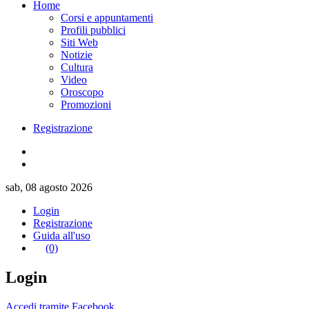
Home
Corsi e appuntamenti
Profili pubblici
Siti Web
Notizie
Cultura
Video
Oroscopo
Promozioni
Registrazione
sab, 08 agosto 2026
Login
Registrazione
Guida all'uso
(0)
Login
Accedi tramite Facebook