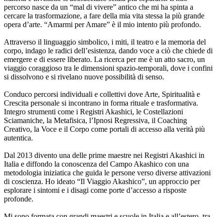
percorso nasce da un “mal di vivere” antico che mi ha spinta a
cercare la trasformazione, a fare della mia vita stessa la più grande
opera d’arte. “Amarmi per Amare” è il mio intento più profondo.
Attraverso il linguaggio simbolico, i miti, il teatro e la memoria del
corpo, indago le radici dell’esistenza, dando voce a ciò che chiede di
emergere e di essere liberato. La ricerca per me è un atto sacro, un
viaggio coraggioso tra le dimensioni spazio-temporali, dove i confini
si dissolvono e si rivelano nuove possibilità di senso.
Conduco percorsi individuali e collettivi dove Arte, Spiritualità e
Crescita personale si incontrano in forma rituale e trasformativa.
Integro strumenti come i Registri Akashici, le Costellazioni
Sciamaniche, la Metafisica, l’Ipnosi Regressiva, il Coaching
Creativo, la Voce e il Corpo come portali di accesso alla verità più
autentica.
Dal 2013 divento una delle prime maestre nei Registri Akashici in
Italia e diffondo la conoscenza del Campo Akashico con una
metodologia iniziatica che guida le persone verso diverse attivazioni
di coscienza. Ho ideato “Il Viaggio Akashico”, un approccio per
esplorare i sintomi e i disagi come porte d’accesso a risposte
profonde.
Mi sono formata con grandi maestri e scuole in Italia e all’estero, tra