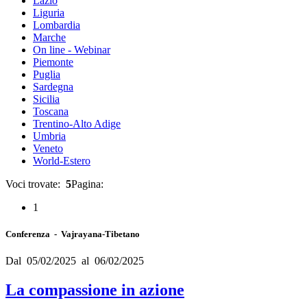
Lazio
Liguria
Lombardia
Marche
On line - Webinar
Piemonte
Puglia
Sardegna
Sicilia
Toscana
Trentino-Alto Adige
Umbria
Veneto
World-Estero
Voci trovate:
5
Pagina:
1
Conferenza - Vajrayana-Tibetano
Dal 05/02/2025 al 06/02/2025
La compassione in azione