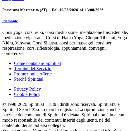
Passerano Marmorito
(AT)
-
Dal 10/08/2026 al 13/08/2026
Piemonte
Corsi yoga, corsi reiki, corsi meditazione, meditazione trascedentale,
meditazione vipassana, Corsi di Hatha Yoga, Cinque Tibetani, Yoga
Nidra, Vinyasa, Corsi Shiatsu, corsi per massaggi, corsi per
respirazione, corsi riflessologia, appuntamenti, convegni,
conferenze.
Come contattare Spiritual
Termini del Servizio
Promozioni e offerte
Perchè Spiritual
Privacy Policy
Cookie Policy
© 1998-2026 Spiritual - Tutti i diritti sono riservati. Spiritual® e
Spiritual Search® sono marchi registrati. La riproduzione anche
parziale dei contenuti di Spiritual è vietata. Spiritual non è in alcun
modo responsabile dei contenuti inseriti dagli utenti, né del
contenuto dei siti ad essi collegati.
Società editrice: Gruppo 4 s.r.l. Codice Fiscale, Partita IVA, Reg.