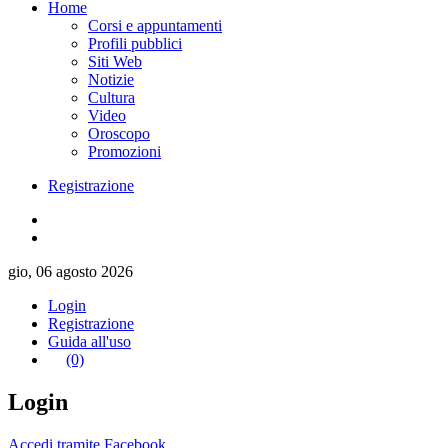
Home
Corsi e appuntamenti
Profili pubblici
Siti Web
Notizie
Cultura
Video
Oroscopo
Promozioni
Registrazione
gio, 06 agosto 2026
Login
Registrazione
Guida all'uso
(0)
Login
Accedi tramite Facebook