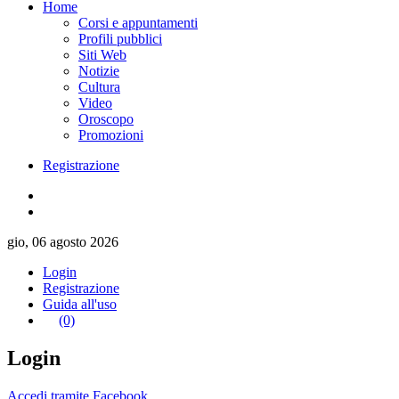
Home
Corsi e appuntamenti
Profili pubblici
Siti Web
Notizie
Cultura
Video
Oroscopo
Promozioni
Registrazione
gio, 06 agosto 2026
Login
Registrazione
Guida all'uso
(0)
Login
Accedi tramite Facebook