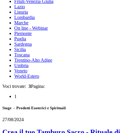
Friuli-Venezia Giulia
Lazio
Liguria
Lombardia
Marche
On line - Webinar
Piemonte
Puglia
Sardegna
Sicilia
Toscana
Trentino-Alto Adige
Umbria
Veneto
World-Estero
Voci trovate:
3
Pagina:
1
Stage - Prodotti Esoterici e Spirituali
27/08/2024
Crea il tuo Tamburo Sacro - Rituale di