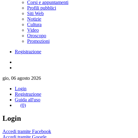
Corsi e appuntamenti
Profili pubblici
Siti Web
Notizie
Cultura
Video
Oroscopo
Promozioni
Registrazione
gio, 06 agosto 2026
Login
Registrazione
Guida all'uso
(0)
Login
Accedi tramite Facebook
Accedi tramite Google