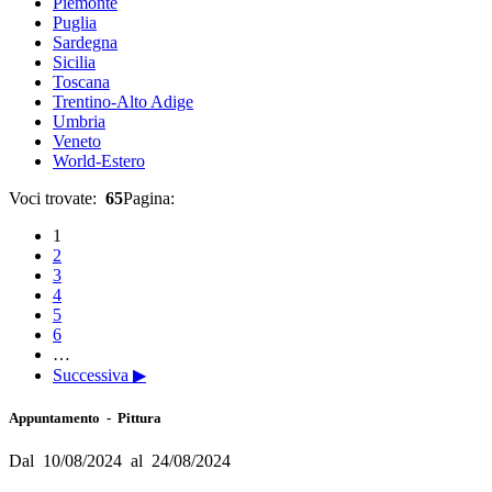
Piemonte
Puglia
Sardegna
Sicilia
Toscana
Trentino-Alto Adige
Umbria
Veneto
World-Estero
Voci trovate:
65
Pagina:
1
2
3
4
5
6
…
Successiva ▶
Appuntamento - Pittura
Dal 10/08/2024 al 24/08/2024