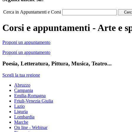
Cerca in Appuntamenti e Corsi
Cer
Corsi e appuntamenti - Arte e sp
Proponi un appuntamento
Proponi un appuntamento
Poesia, Letteratura, Pittura, Musica, Teatro...
Scegli la tua regione
Abruzzo
Campania
Emilia-Romagna
Friuli-Venezia Giulia
Lazio
Liguria
Lombardia
Marche
On line - Webinar