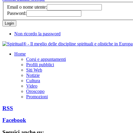
Email o nome utente:
Password:
Non ricordo la password
Home
Corsi e appuntamenti
Profili pubblici
Siti Web
Notizie
Cultura
Video
Oroscopo
Promozioni
RSS
Facebook
Seguici anche su: