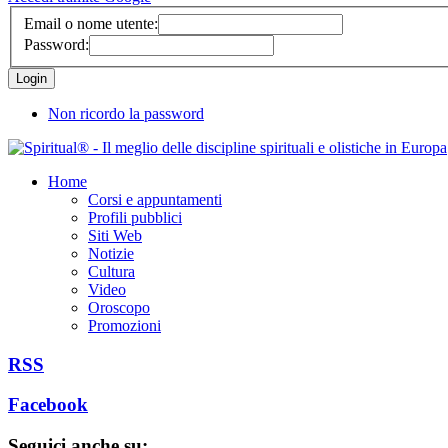
Email o nome utente:
Password:
Non ricordo la password
Home
Corsi e appuntamenti
Profili pubblici
Siti Web
Notizie
Cultura
Video
Oroscopo
Promozioni
RSS
Facebook
Seguici anche su: