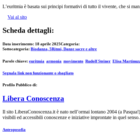
L’euritmia è basata sui principi formativi di tutto il vivente, che si mani
Vai al sito
Scheda dettagli:
Data inserimento:
18 aprile 2025
Categoria:
Sottocategoria:
Biodanza, 5Ritmi, Danze sacre e altre
Parole chiave:
euritmia
armonia
movimento
Rudolf Steiner
Elisa Martinuz
Segnala link non funzionante o sbagliato
Profilo Pubblico di:
Libera Conoscenza
Il sito LiberaConoscenza.it è nato nell’ormai lontano 2004 (a Pasqua!)
visibili ed accessibili conoscenze e iniziative improntate in quel sens
Antroposofia