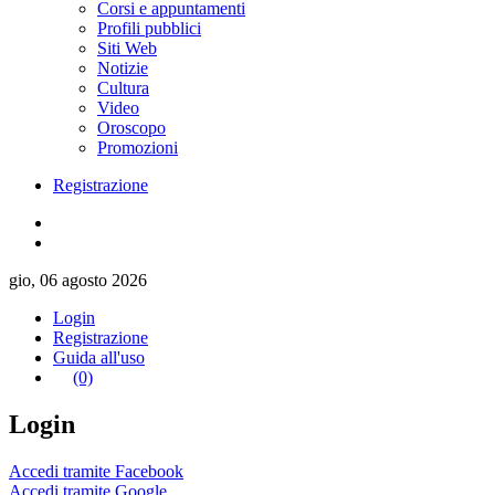
Corsi e appuntamenti
Profili pubblici
Siti Web
Notizie
Cultura
Video
Oroscopo
Promozioni
Registrazione
gio, 06 agosto 2026
Login
Registrazione
Guida all'uso
(0)
Login
Accedi tramite Facebook
Accedi tramite Google