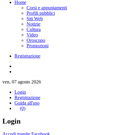
Home
Corsi e appuntamenti
Profili pubblici
Siti Web
Notizie
Cultura
Video
Oroscopo
Promozioni
Registrazione
ven, 07 agosto 2026
Login
Registrazione
Guida all'uso
(0)
Login
Accedi tramite Facebook