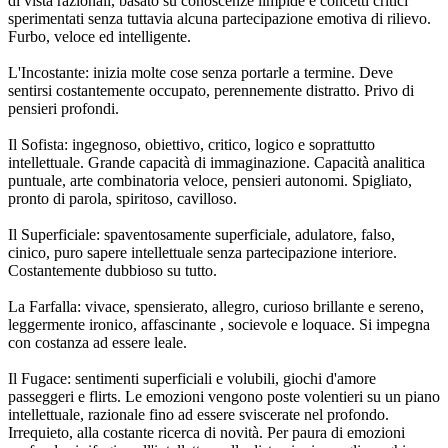
di vista razionali, basato su conoscenze limpide e concetti critici
sperimentati senza tuttavia alcuna partecipazione emotiva di rilievo.
Furbo, veloce ed intelligente.
L'Incostante: inizia molte cose senza portarle a termine. Deve
sentirsi costantemente occupato, perennemente distratto. Privo di
pensieri profondi.
Il Sofista: ingegnoso, obiettivo, critico, logico e soprattutto
intellettuale. Grande capacità di immaginazione. Capacità analitica
puntuale, arte combinatoria veloce, pensieri autonomi. Spigliato,
pronto di parola, spiritoso, cavilloso.
Il Superficiale: spaventosamente superficiale, adulatore, falso,
cinico, puro sapere intellettuale senza partecipazione interiore.
Costantemente dubbioso su tutto.
La Farfalla: vivace, spensierato, allegro, curioso brillante e sereno,
leggermente ironico, affascinante , socievole e loquace. Si impegna
con costanza ad essere leale.
Il Fugace: sentimenti superficiali e volubili, giochi d'amore
passeggeri e flirts. Le emozioni vengono poste volentieri su un piano
intellettuale, razionale fino ad essere sviscerate nel profondo.
Irrequieto, alla costante ricerca di novità. Per paura di emozioni