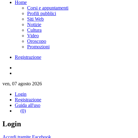
Home
Corsi e appuntamenti
Profili pubblici
Siti Web
Notizie
Cultura
Video
Oroscopo
Promozioni
Registrazione
ven, 07 agosto 2026
Login
Registrazione
Guida all'uso
(0)
Login
Accedi tramite Facebook