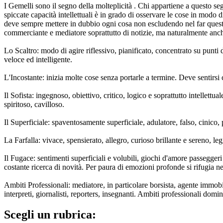
I Gemelli sono il segno della molteplicità . Chi appartiene a questo s
spiccate capacità intellettuali è in grado di osservare le cose in modo 
deve sempre mettere in dubbio ogni cosa non escludendo nel far questo n
commerciante e mediatore soprattutto di notizie, ma naturalmente anch
Lo Scaltro: modo di agire riflessivo, pianificato, concentrato su punti 
veloce ed intelligente.
L'Incostante: inizia molte cose senza portarle a termine. Deve sentirsi
Il Sofista: ingegnoso, obiettivo, critico, logico e soprattutto intellet
spiritoso, cavilloso.
Il Superficiale: spaventosamente superficiale, adulatore, falso, cinico,
La Farfalla: vivace, spensierato, allegro, curioso brillante e sereno, l
Il Fugace: sentimenti superficiali e volubili, giochi d'amore passeggeri
costante ricerca di novità. Per paura di emozioni profonde si rifugia nell
Ambiti Professionali: mediatore, in particolare borsista, agente immobil
interpreti, giornalisti, reporters, insegnanti. Ambiti professionali domina
Scegli un rubrica: