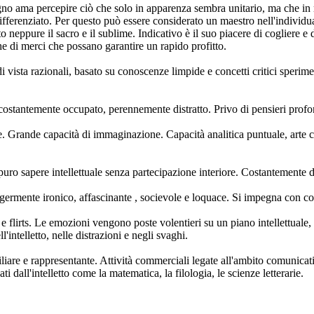
egno ama percepire ciò che solo in apparenza sembra unitario, ma che in r
differenziato. Per questo può essere considerato un maestro nell'individu
eppure il sacro e il sublime. Indicativo è il suo piacere di cogliere e 
e di merci che possano garantire un rapido profitto.
di vista razionali, basato su conoscenze limpide e concetti critici sperim
 costantemente occupato, perennemente distratto. Privo di pensieri profo
tuale. Grande capacità di immaginazione. Capacità analitica puntuale, arte
 puro sapere intellettuale senza partecipazione interiore. Costantemente 
eggermente ironico, affascinante , socievole e loquace. Si impegna con co
 e flirts. Le emozioni vengono poste volentieri su un piano intellettuale, 
'intelletto, nelle distrazioni e negli svaghi.
iare e rappresentante. Attività commerciali legate all'ambito comunicativo
ti dall'intelletto come la matematica, la filologia, le scienze letterarie.