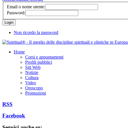
Email o nome utente:
Password:
Non ricordo la password
Home
Corsi e appuntamenti
Profili pubblici
Siti Web
Notizie
Cultura
Video
Oroscopo
Promozioni
RSS
Facebook
Seguici anche su: