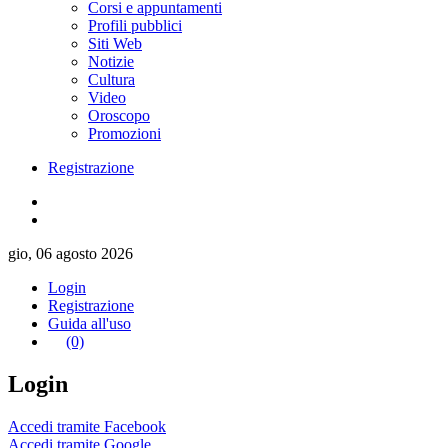
Corsi e appuntamenti
Profili pubblici
Siti Web
Notizie
Cultura
Video
Oroscopo
Promozioni
Registrazione
gio, 06 agosto 2026
Login
Registrazione
Guida all'uso
(0)
Login
Accedi tramite Facebook
Accedi tramite Google