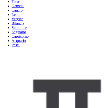
Toro
Gemelli
Cancro
Leone
Vergine
Bilancia
Scorpione
Sagittario
Capricorno
Acquario
Pesci