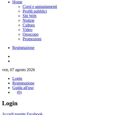
Home
Corsi e appuntamenti
Profili pubblici
Siti Web
Notizie
Cultura
Video
Oroscopo
Promozioni
Registrazione
ven, 07 agosto 2026
Login
Registrazione
Guida all'uso
(0)
Login
Accedi tramite Facebook