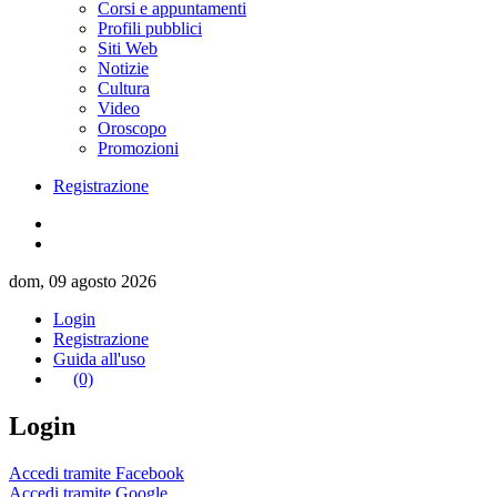
Corsi e appuntamenti
Profili pubblici
Siti Web
Notizie
Cultura
Video
Oroscopo
Promozioni
Registrazione
dom, 09 agosto 2026
Login
Registrazione
Guida all'uso
(0)
Login
Accedi tramite Facebook
Accedi tramite Google