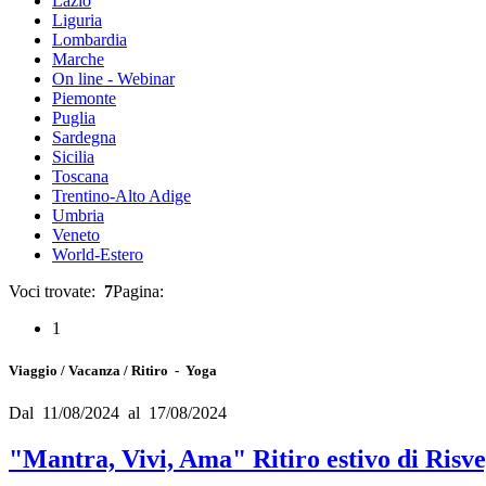
Lazio
Liguria
Lombardia
Marche
On line - Webinar
Piemonte
Puglia
Sardegna
Sicilia
Toscana
Trentino-Alto Adige
Umbria
Veneto
World-Estero
Voci trovate:
7
Pagina:
1
Viaggio / Vacanza / Ritiro - Yoga
Dal 11/08/2024 al 17/08/2024
"Mantra, Vivi, Ama" Ritiro estivo di Risve