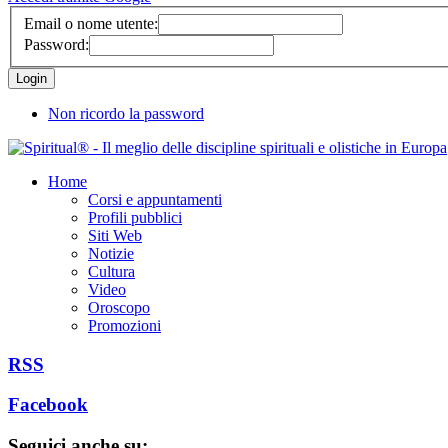
Email o nome utente:
Password:
Non ricordo la password
Home
Corsi e appuntamenti
Profili pubblici
Siti Web
Notizie
Cultura
Video
Oroscopo
Promozioni
RSS
Facebook
Seguici anche su: