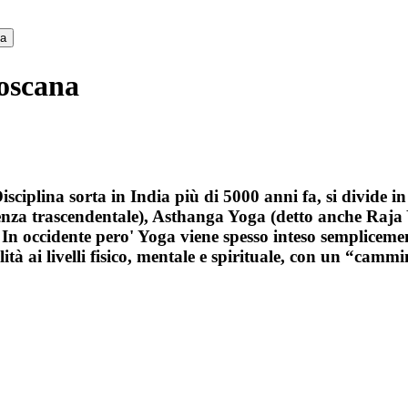
ca
Toscana
iplina sorta in India più di 5000 anni fa, si divide i
nza trascendentale), Asthanga Yoga (detto anche Raja Yo
. In occidente pero' Yoga viene spesso inteso semplice
tà ai livelli fisico, mentale e spirituale, con un “cammin