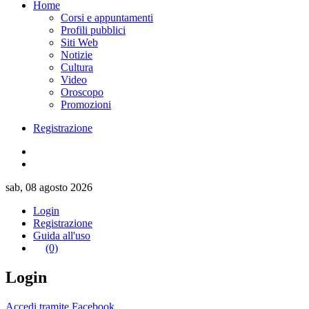
Home
Corsi e appuntamenti
Profili pubblici
Siti Web
Notizie
Cultura
Video
Oroscopo
Promozioni
Registrazione
sab, 08 agosto 2026
Login
Registrazione
Guida all'uso
(0)
Login
Accedi tramite Facebook