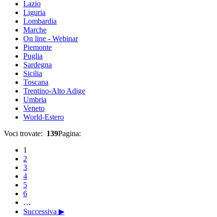
Lazio
Liguria
Lombardia
Marche
On line - Webinar
Piemonte
Puglia
Sardegna
Sicilia
Toscana
Trentino-Alto Adige
Umbria
Veneto
World-Estero
Voci trovate:
139
Pagina:
1
2
3
4
5
6
…
Successiva ▶