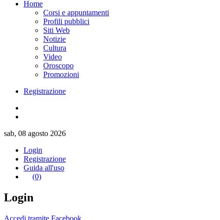
Home
Corsi e appuntamenti
Profili pubblici
Siti Web
Notizie
Cultura
Video
Oroscopo
Promozioni
Registrazione
sab, 08 agosto 2026
Login
Registrazione
Guida all'uso
(0)
Login
Accedi tramite Facebook