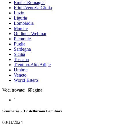
Emilia-Romagna
Friuli-Venezia Giulia
Lazio
Liguria
Lombardia
Marche
On line - Webinar
Piemonte
Puglia
Sardegna
Sicilia
Toscana
Trentino-Alto Adige
Umbria
Veneto
World-Estero
Voci trovate:
6
Pagina:
1
Seminario - Costellazioni Familiari
03/11/2024