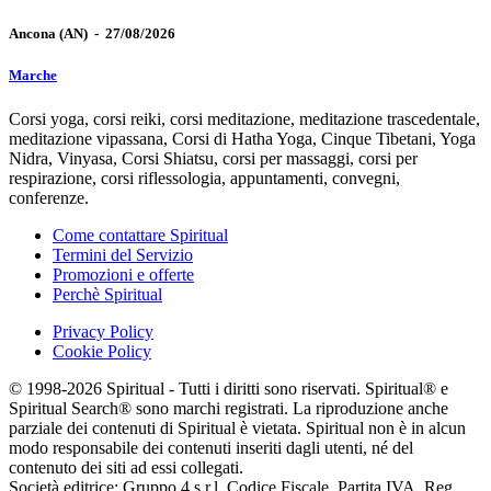
Ancona
(AN)
-
27/08/2026
Marche
Corsi yoga, corsi reiki, corsi meditazione, meditazione trascedentale,
meditazione vipassana, Corsi di Hatha Yoga, Cinque Tibetani, Yoga
Nidra, Vinyasa, Corsi Shiatsu, corsi per massaggi, corsi per
respirazione, corsi riflessologia, appuntamenti, convegni,
conferenze.
Come contattare Spiritual
Termini del Servizio
Promozioni e offerte
Perchè Spiritual
Privacy Policy
Cookie Policy
© 1998-2026 Spiritual - Tutti i diritti sono riservati. Spiritual® e
Spiritual Search® sono marchi registrati. La riproduzione anche
parziale dei contenuti di Spiritual è vietata. Spiritual non è in alcun
modo responsabile dei contenuti inseriti dagli utenti, né del
contenuto dei siti ad essi collegati.
Società editrice: Gruppo 4 s.r.l. Codice Fiscale, Partita IVA, Reg.