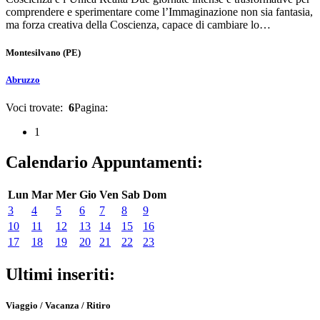
comprendere e sperimentare come l’Immaginazione non sia fantasia,
ma forza creativa della Coscienza, capace di cambiare lo…
Montesilvano
(PE)
Abruzzo
Voci trovate:
6
Pagina:
1
Calendario Appuntamenti:
Lun
Mar
Mer
Gio
Ven
Sab
Dom
3
4
5
6
7
8
9
10
11
12
13
14
15
16
17
18
19
20
21
22
23
Ultimi inseriti:
Viaggio / Vacanza / Ritiro