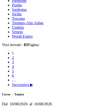
Piemonte
Puglia
Sardegna
Sicilia
Toscana
Trentino-Alto Adige
Umbria
Veneto
World-Estero
Voci trovate:
83
Pagina:
1
2
3
4
5
6
…
Successiva ▶
Corso - Tantra
Dal 10/08/2026 al 16/08/2026