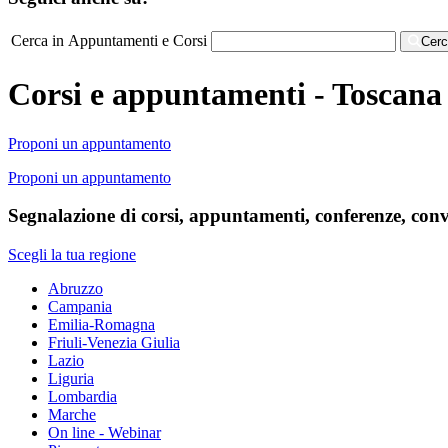
Cerca in Appuntamenti e Corsi
Cer
Corsi e appuntamenti - Toscana
Proponi un appuntamento
Proponi un appuntamento
Segnalazione di corsi, appuntamenti, conferenze, conve
Scegli la tua regione
Abruzzo
Campania
Emilia-Romagna
Friuli-Venezia Giulia
Lazio
Liguria
Lombardia
Marche
On line - Webinar