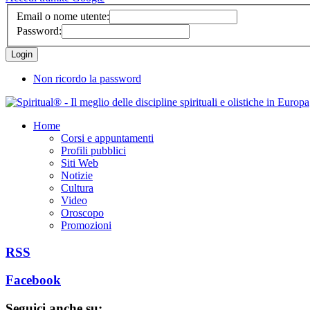
Email o nome utente:
Password:
Non ricordo la password
Home
Corsi e appuntamenti
Profili pubblici
Siti Web
Notizie
Cultura
Video
Oroscopo
Promozioni
RSS
Facebook
Seguici anche su: