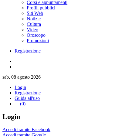
Corsi e appuntamenti
Profili pubblici
Siti Web
Notizie
Cultura
Video
Oroscopo
Promozioni
Registrazione
sab, 08 agosto 2026
Login
Registrazione
Guida all'uso
(0)
Login
Accedi tramite Facebook
Accedi tramite Google