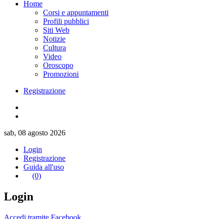
Home
Corsi e appuntamenti
Profili pubblici
Siti Web
Notizie
Cultura
Video
Oroscopo
Promozioni
Registrazione
sab, 08 agosto 2026
Login
Registrazione
Guida all'uso
(0)
Login
Accedi tramite Facebook