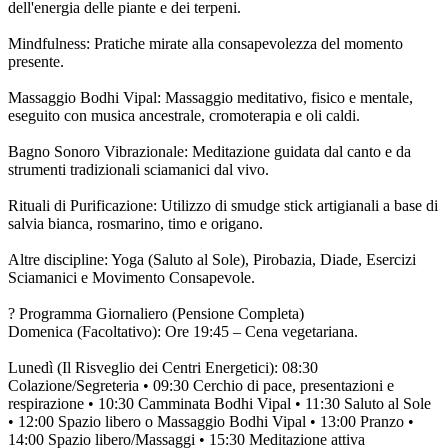
dell'energia delle piante e dei terpeni.
Mindfulness: Pratiche mirate alla consapevolezza del momento
presente.
Massaggio Bodhi Vipal: Massaggio meditativo, fisico e mentale,
eseguito con musica ancestrale, cromoterapia e oli caldi.
Bagno Sonoro Vibrazionale: Meditazione guidata dal canto e da
strumenti tradizionali sciamanici dal vivo.
Rituali di Purificazione: Utilizzo di smudge stick artigianali a base di
salvia bianca, rosmarino, timo e origano.
Altre discipline: Yoga (Saluto al Sole), Pirobazia, Diade, Esercizi
Sciamanici e Movimento Consapevole.
?️ Programma Giornaliero (Pensione Completa)
Domenica (Facoltativo): Ore 19:45 – Cena vegetariana.
Lunedì (Il Risveglio dei Centri Energetici): 08:30
Colazione/Segreteria • 09:30 Cerchio di pace, presentazioni e
respirazione • 10:30 Camminata Bodhi Vipal • 11:30 Saluto al Sole
• 12:00 Spazio libero o Massaggio Bodhi Vipal • 13:00 Pranzo •
14:00 Spazio libero/Massaggi • 15:30 Meditazione attiva