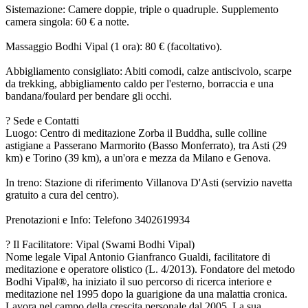
Sistemazione: Camere doppie, triple o quadruple. Supplemento
camera singola: 60 € a notte.
Massaggio Bodhi Vipal (1 ora): 80 € (facoltativo).
Abbigliamento consigliato: Abiti comodi, calze antiscivolo, scarpe
da trekking, abbigliamento caldo per l'esterno, borraccia e una
bandana/foulard per bendare gli occhi.
? Sede e Contatti
Luogo: Centro di meditazione Zorba il Buddha, sulle colline
astigiane a Passerano Marmorito (Basso Monferrato), tra Asti (29
km) e Torino (39 km), a un'ora e mezza da Milano e Genova.
In treno: Stazione di riferimento Villanova D'Asti (servizio navetta
gratuito a cura del centro).
Prenotazioni e Info: Telefono 3402619934
? Il Facilitatore: Vipal (Swami Bodhi Vipal)
Nome legale Vipal Antonio Gianfranco Gualdi, facilitatore di
meditazione e operatore olistico (L. 4/2013). Fondatore del metodo
Bodhi Vipal®, ha iniziato il suo percorso di ricerca interiore e
meditazione nel 1995 dopo la guarigione da una malattia cronica.
Lavora nel campo della crescita personale dal 2005. La sua