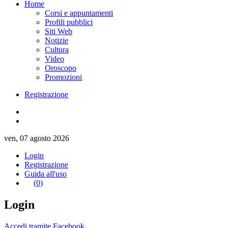
Home
Corsi e appuntamenti
Profili pubblici
Siti Web
Notizie
Cultura
Video
Oroscopo
Promozioni
Registrazione
ven, 07 agosto 2026
Login
Registrazione
Guida all'uso
(0)
Login
Accedi tramite Facebook