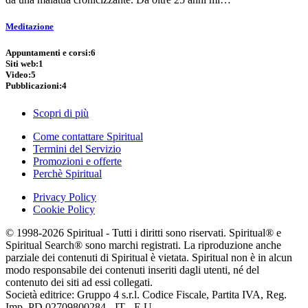
Meditazione
Appuntamenti e corsi:
6
Siti web:
1
Video:
5
Pubblicazioni:
4
Scopri di più
Come contattare Spiritual
Termini del Servizio
Promozioni e offerte
Perchè Spiritual
Privacy Policy
Cookie Policy
© 1998-2026 Spiritual - Tutti i diritti sono riservati. Spiritual® e
Spiritual Search® sono marchi registrati. La riproduzione anche
parziale dei contenuti di Spiritual è vietata. Spiritual non è in alcun
modo responsabile dei contenuti inseriti dagli utenti, né del
contenuto dei siti ad essi collegati.
Società editrice: Gruppo 4 s.r.l. Codice Fiscale, Partita IVA, Reg.
Imp. PD 02709800284 - IT - E.U.