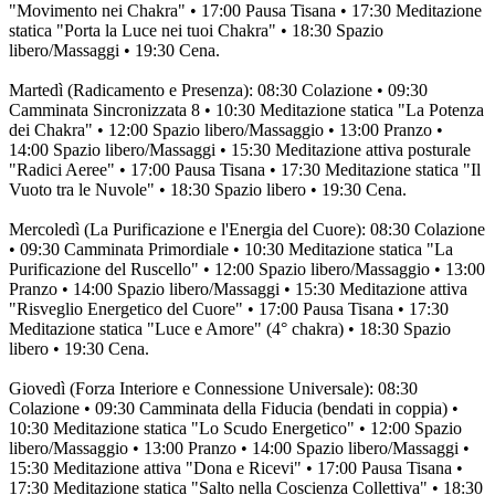
"Movimento nei Chakra" • 17:00 Pausa Tisana • 17:30 Meditazione
statica "Porta la Luce nei tuoi Chakra" • 18:30 Spazio
libero/Massaggi • 19:30 Cena.
Martedì (Radicamento e Presenza): 08:30 Colazione • 09:30
Camminata Sincronizzata 8 • 10:30 Meditazione statica "La Potenza
dei Chakra" • 12:00 Spazio libero/Massaggio • 13:00 Pranzo •
14:00 Spazio libero/Massaggi • 15:30 Meditazione attiva posturale
"Radici Aeree" • 17:00 Pausa Tisana • 17:30 Meditazione statica "Il
Vuoto tra le Nuvole" • 18:30 Spazio libero • 19:30 Cena.
Mercoledì (La Purificazione e l'Energia del Cuore): 08:30 Colazione
• 09:30 Camminata Primordiale • 10:30 Meditazione statica "La
Purificazione del Ruscello" • 12:00 Spazio libero/Massaggio • 13:00
Pranzo • 14:00 Spazio libero/Massaggi • 15:30 Meditazione attiva
"Risveglio Energetico del Cuore" • 17:00 Pausa Tisana • 17:30
Meditazione statica "Luce e Amore" (4° chakra) • 18:30 Spazio
libero • 19:30 Cena.
Giovedì (Forza Interiore e Connessione Universale): 08:30
Colazione • 09:30 Camminata della Fiducia (bendati in coppia) •
10:30 Meditazione statica "Lo Scudo Energetico" • 12:00 Spazio
libero/Massaggio • 13:00 Pranzo • 14:00 Spazio libero/Massaggi •
15:30 Meditazione attiva "Dona e Ricevi" • 17:00 Pausa Tisana •
17:30 Meditazione statica "Salto nella Coscienza Collettiva" • 18:30