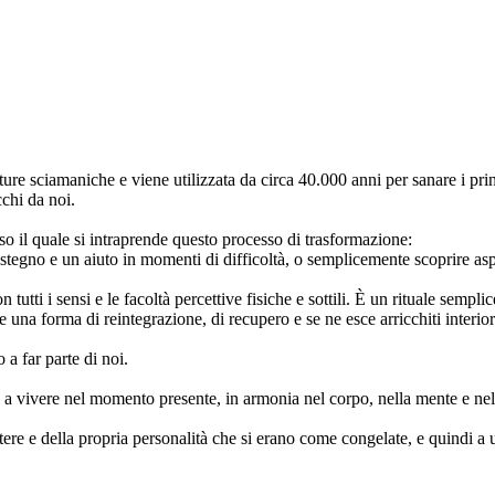
re sciamaniche e viene utilizzata da circa 40.000 anni per sanare i princ
chi da noi.
rso il quale si intraprende questo processo di trasformazione:
stegno e un aiuto in momenti di difficoltà, o semplicemente scoprire aspet
 tutti i sensi e le facoltà percettive fisiche e sottili. È un rituale semp
te una forma di reintegrazione, di recupero e se ne esce arricchiti interio
a far parte di noi.
ia a vivere nel momento presente, in armonia nel corpo, nella mente e nel
ttere e della propria personalità che si erano come congelate, e quindi 