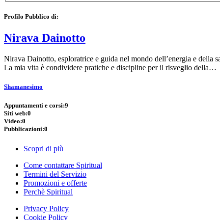
Profilo Pubblico di:
Nirava Dainotto
Nirava Dainotto, esploratrice e guida nel mondo dell’energia e della 
La mia vita è condividere pratiche e discipline per il risveglio della…
Shamanesimo
Appuntamenti e corsi:
9
Siti web:
0
Video:
0
Pubblicazioni:
0
Scopri di più
Come contattare Spiritual
Termini del Servizio
Promozioni e offerte
Perchè Spiritual
Privacy Policy
Cookie Policy