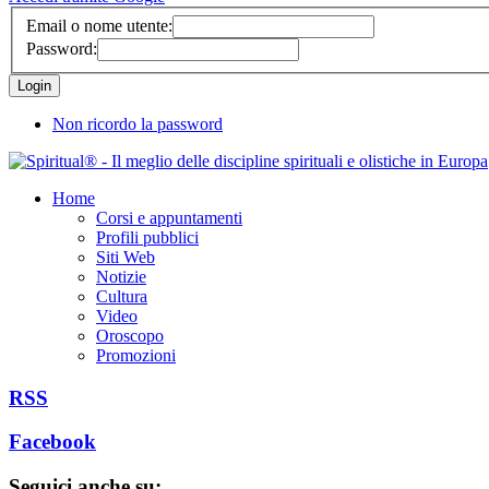
Email o nome utente:
Password:
Non ricordo la password
Home
Corsi e appuntamenti
Profili pubblici
Siti Web
Notizie
Cultura
Video
Oroscopo
Promozioni
RSS
Facebook
Seguici anche su: