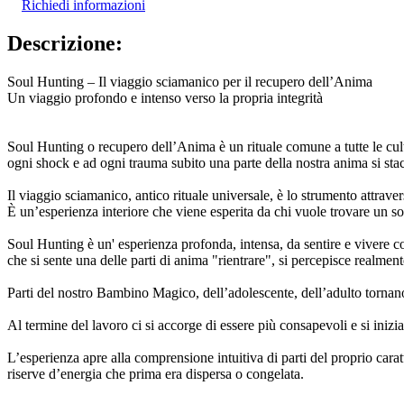
Richiedi informazioni
Descrizione:
Soul Hunting – Il viaggio sciamanico per il recupero dell’Anima
Un viaggio profondo e intenso verso la propria integrità
Soul Hunting o recupero dell’Anima è un rituale comune a tutte le cultu
ogni shock e ad ogni trauma subito una parte della nostra anima si stac
Il viaggio sciamanico, antico rituale universale, è lo strumento attrave
È un’esperienza interiore che viene esperita da chi vuole trovare un so
Soul Hunting è un' esperienza profonda, intensa, da sentire e vivere con
che si sente una delle parti di anima "rientrare", si percepisce realmen
Parti del nostro Bambino Magico, dell’adolescente, dell’adulto tornano 
Al termine del lavoro ci si accorge di essere più consapevoli e si iniz
L’esperienza apre alla comprensione intuitiva di parti del proprio cara
riserve d’energia che prima era dispersa o congelata.