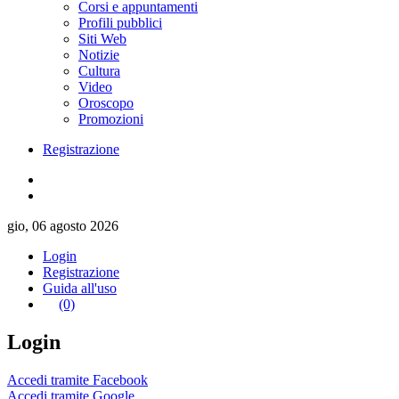
Corsi e appuntamenti
Profili pubblici
Siti Web
Notizie
Cultura
Video
Oroscopo
Promozioni
Registrazione
gio, 06 agosto 2026
Login
Registrazione
Guida all'uso
(0)
Login
Accedi tramite Facebook
Accedi tramite Google