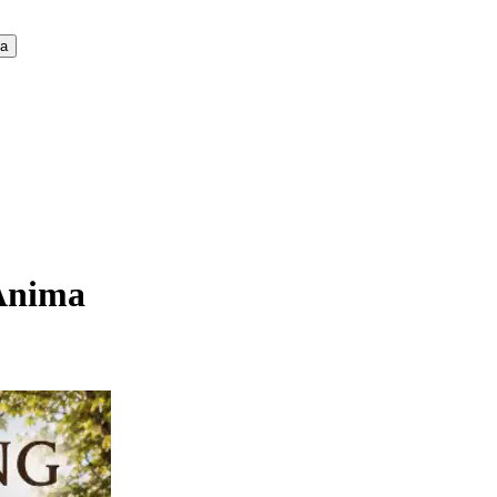
ca
'Anima