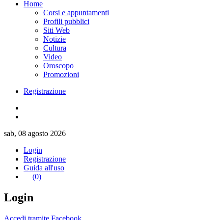
Home
Corsi e appuntamenti
Profili pubblici
Siti Web
Notizie
Cultura
Video
Oroscopo
Promozioni
Registrazione
sab, 08 agosto 2026
Login
Registrazione
Guida all'uso
(0)
Login
Accedi tramite Facebook