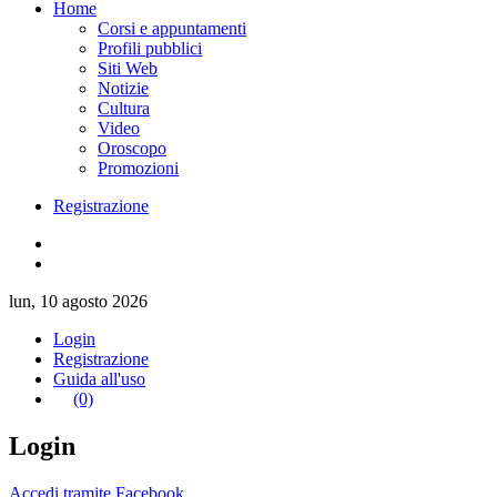
Home
Corsi e appuntamenti
Profili pubblici
Siti Web
Notizie
Cultura
Video
Oroscopo
Promozioni
Registrazione
lun, 10 agosto 2026
Login
Registrazione
Guida all'uso
(0)
Login
Accedi tramite Facebook