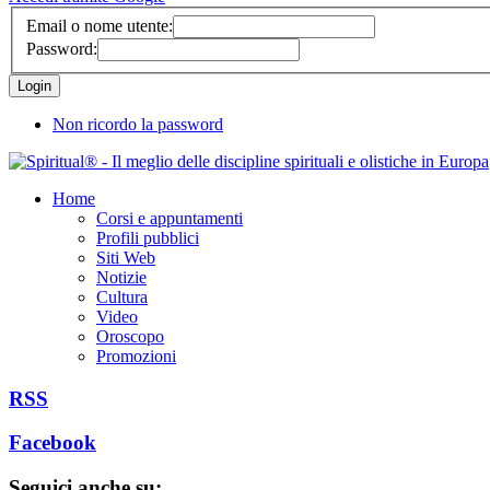
Email o nome utente:
Password:
Non ricordo la password
Home
Corsi e appuntamenti
Profili pubblici
Siti Web
Notizie
Cultura
Video
Oroscopo
Promozioni
RSS
Facebook
Seguici anche su: