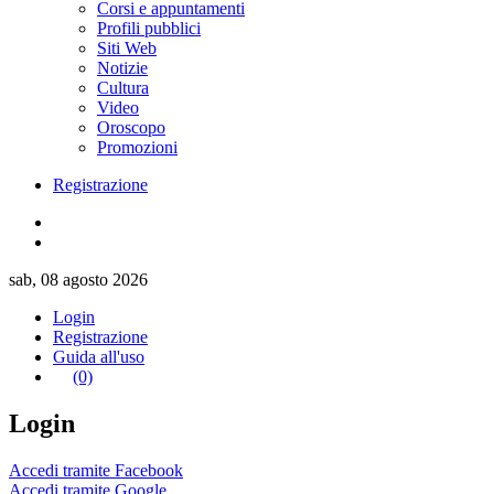
Corsi e appuntamenti
Profili pubblici
Siti Web
Notizie
Cultura
Video
Oroscopo
Promozioni
Registrazione
sab, 08 agosto 2026
Login
Registrazione
Guida all'uso
(0)
Login
Accedi tramite Facebook
Accedi tramite Google