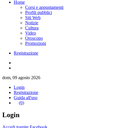
Home
Corsi e appuntamenti
Profili pubblici
Siti Web
Notizie
Cultura
Video
Oroscopo
Promozioni
Registrazione
dom, 09 agosto 2026
Login
Registrazione
Guida all'uso
(0)
Login
Accedi tramite Facebook