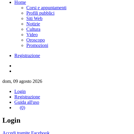
Home
Corsi e appuntamenti
Profili pubblici
Siti Web
Notizie
Cultura
Video
Oroscopo
Promozioni
Registrazione
dom, 09 agosto 2026
Login
Registrazione
Guida all'uso
(0)
Login
Accedi tramite Facebook