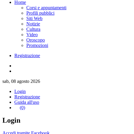
Home
Corsi e appuntamenti
Profili pubblici
Siti Web
Notizie
Cultura
Video
Oroscopo
Promozioni
Registrazione
sab, 08 agosto 2026
Login
Registrazione
Guida all'uso
(0)
Login
Accedi tramite Facebook