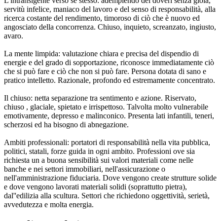
L'intransigente verso se stesso: adempiendo dei doveri senza gioia,
servitù infelice, maniaco del lavoro e del senso di responsabilità, alla
ricerca costante del rendimento, timoroso di ciò che è nuovo ed
angosciato della concorrenza. Chiuso, inquieto, screanzato, ingiusto,
avaro.
La mente limpida: valutazione chiara e precisa del dispendio di
energie e del grado di sopportazione, riconosce immediatamente ciò
che si può fare e ciò che non si può fare. Persona dotata di sano e
pratico intelletto. Razionale, profondo ed estremamente concentrato.
Il chiuso: netta separazione tra sentimento e azione. Riservato,
chiuso , glaciale, spietato e irrispettoso. Talvolta molto vulnerabile
emotivamente, depresso e malinconico. Presenta lati infantili, teneri,
scherzosi ed ha bisogno di abnegazione.
Ambiti professionali: portatori di responsabilità nella vita pubblica,
politici, statali, forze guida in ogni ambito. Professioni ove sia
richiesta un a buona sensibilità sui valori materiali come nelle
banche e nei settori immobiliari, nell'assicurazione o
nell'amministrazione fiduciaria. Dove vengono create strutture solide
e dove vengono lavorati materiali solidi (soprattutto pietra),
dal''edilizia alla scultura. Settori che richiedono oggettività, serietà,
avvedutezza e molta energia.