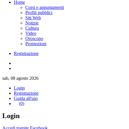
Home
Corsi e appuntamenti
Profili pubblici
Siti Web
Notizie
Cultura
Video
Oroscopo
Promozioni
Registrazione
sab, 08 agosto 2026
Login
Registrazione
Guida all'uso
(0)
Login
Accedi tramite Facebook