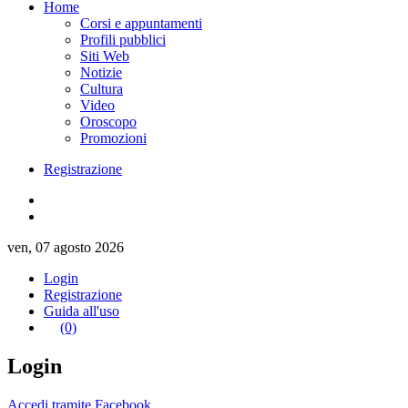
Home
Corsi e appuntamenti
Profili pubblici
Siti Web
Notizie
Cultura
Video
Oroscopo
Promozioni
Registrazione
ven, 07 agosto 2026
Login
Registrazione
Guida all'uso
(0)
Login
Accedi tramite Facebook