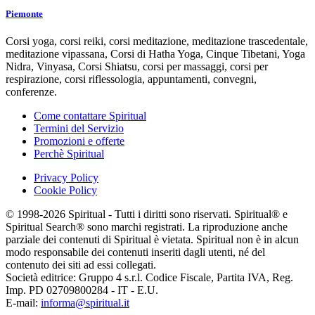
Piemonte
Corsi yoga, corsi reiki, corsi meditazione, meditazione trascedentale,
meditazione vipassana, Corsi di Hatha Yoga, Cinque Tibetani, Yoga
Nidra, Vinyasa, Corsi Shiatsu, corsi per massaggi, corsi per
respirazione, corsi riflessologia, appuntamenti, convegni,
conferenze.
Come contattare Spiritual
Termini del Servizio
Promozioni e offerte
Perchè Spiritual
Privacy Policy
Cookie Policy
© 1998-2026 Spiritual - Tutti i diritti sono riservati. Spiritual® e
Spiritual Search® sono marchi registrati. La riproduzione anche
parziale dei contenuti di Spiritual è vietata. Spiritual non è in alcun
modo responsabile dei contenuti inseriti dagli utenti, né del
contenuto dei siti ad essi collegati.
Società editrice: Gruppo 4 s.r.l. Codice Fiscale, Partita IVA, Reg.
Imp. PD 02709800284 - IT - E.U.
E-mail:
informa@spiritual.it