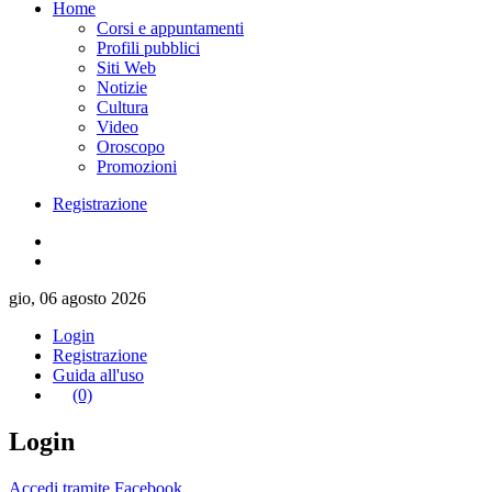
Home
Corsi e appuntamenti
Profili pubblici
Siti Web
Notizie
Cultura
Video
Oroscopo
Promozioni
Registrazione
gio, 06 agosto 2026
Login
Registrazione
Guida all'uso
(0)
Login
Accedi tramite Facebook