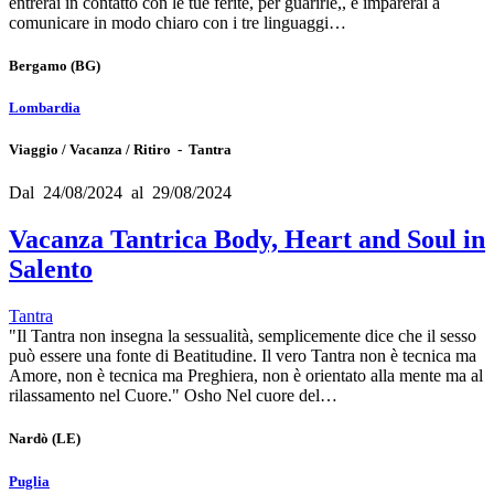
entrerai in contatto con le tue ferite, per guarirle,, e imparerai a
comunicare in modo chiaro con i tre linguaggi…
Bergamo
(BG)
Lombardia
Viaggio / Vacanza / Ritiro - Tantra
Dal 24/08/2024 al 29/08/2024
Vacanza Tantrica Body, Heart and Soul in
Salento
Tantra
"Il Tantra non insegna la sessualità, semplicemente dice che il sesso
può essere una fonte di Beatitudine. Il vero Tantra non è tecnica ma
Amore, non è tecnica ma Preghiera, non è orientato alla mente ma al
rilassamento nel Cuore." Osho Nel cuore del…
Nardò
(LE)
Puglia