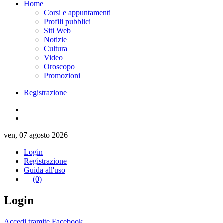
Home
Corsi e appuntamenti
Profili pubblici
Siti Web
Notizie
Cultura
Video
Oroscopo
Promozioni
Registrazione
ven, 07 agosto 2026
Login
Registrazione
Guida all'uso
(0)
Login
Accedi tramite Facebook