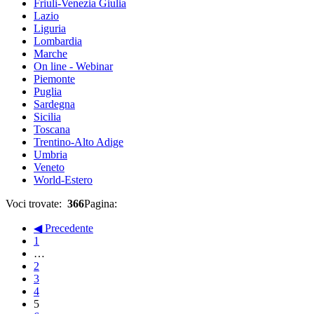
Friuli-Venezia Giulia
Lazio
Liguria
Lombardia
Marche
On line - Webinar
Piemonte
Puglia
Sardegna
Sicilia
Toscana
Trentino-Alto Adige
Umbria
Veneto
World-Estero
Voci trovate:
366
Pagina:
◀ Precedente
1
…
2
3
4
5