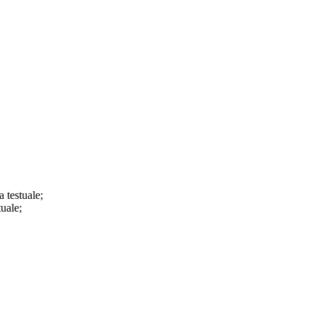
a testuale;
tuale;