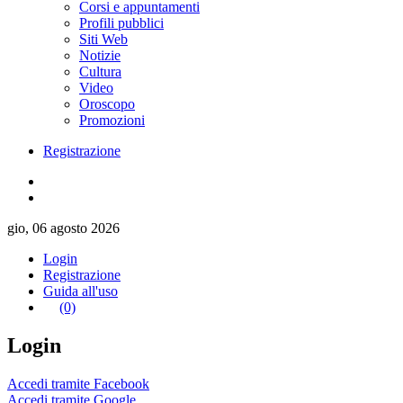
Corsi e appuntamenti
Profili pubblici
Siti Web
Notizie
Cultura
Video
Oroscopo
Promozioni
Registrazione
gio, 06 agosto 2026
Login
Registrazione
Guida all'uso
(0)
Login
Accedi tramite Facebook
Accedi tramite Google