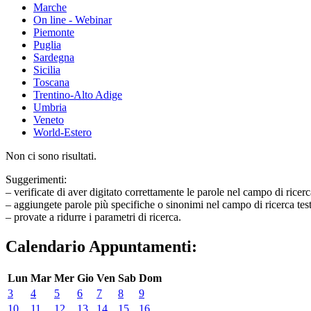
Marche
On line - Webinar
Piemonte
Puglia
Sardegna
Sicilia
Toscana
Trentino-Alto Adige
Umbria
Veneto
World-Estero
Non ci sono risultati.
Suggerimenti:
– verificate di aver digitato correttamente le parole nel campo di ricerc
– aggiungete parole più specifiche o sinonimi nel campo di ricerca tes
– provate a ridurre i parametri di ricerca.
Calendario Appuntamenti:
Lun
Mar
Mer
Gio
Ven
Sab
Dom
3
4
5
6
7
8
9
10
11
12
13
14
15
16