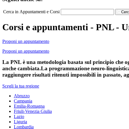
Cerca in Appuntamenti e Corsi
Cer
Corsi e appuntamenti - PNL - 
Proponi un appuntamento
Proponi un appuntamento
La PNL è una metodologia basata sul principio che og
anche cambiata.La programmazione neuro-linguistica è
raggiungere risultati ritenuti impossibili in passato,
Scegli la tua regione
Abruzzo
Campania
Emilia-Romagna
Friuli-Venezia Giulia
Lazio
Liguria
Lombardia