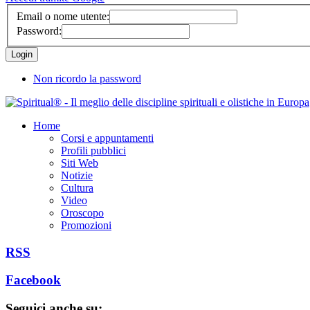
Email o nome utente:
Password:
Non ricordo la password
Home
Corsi e appuntamenti
Profili pubblici
Siti Web
Notizie
Cultura
Video
Oroscopo
Promozioni
RSS
Facebook
Seguici anche su: