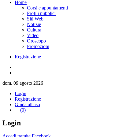
Home
Corsi e appuntamenti
Profili pubblici
Siti Web
Notizie
Cultura
Video
Oroscopo
Promozioni
Registrazione
dom, 09 agosto 2026
Login
Registrazione
Guida all'uso
(0)
Login
Accedi tramite Facebook