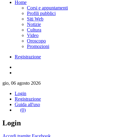
Home
Corsi e appuntamenti
Profili pubblici
Siti Web
Notizie
Cultura
Video
Oroscopo
Promozioni
Registrazione
gio, 06 agosto 2026
Login
Registrazione
Guida all'uso
(0)
Login
Accedi tramite Facebook