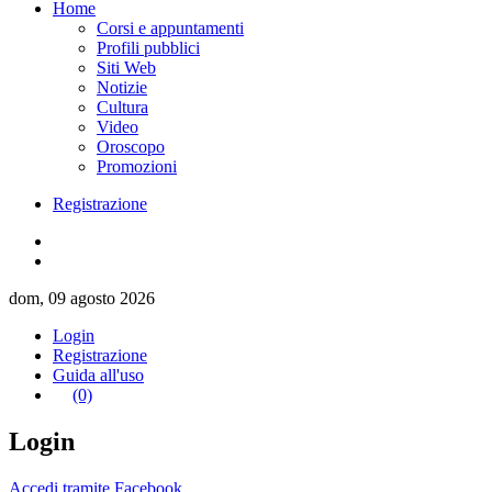
Home
Corsi e appuntamenti
Profili pubblici
Siti Web
Notizie
Cultura
Video
Oroscopo
Promozioni
Registrazione
dom, 09 agosto 2026
Login
Registrazione
Guida all'uso
(0)
Login
Accedi tramite Facebook