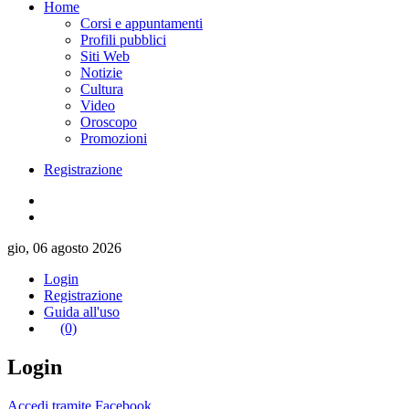
Home
Corsi e appuntamenti
Profili pubblici
Siti Web
Notizie
Cultura
Video
Oroscopo
Promozioni
Registrazione
gio, 06 agosto 2026
Login
Registrazione
Guida all'uso
(0)
Login
Accedi tramite Facebook