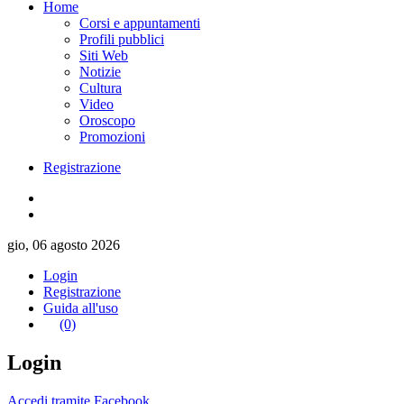
Home
Corsi e appuntamenti
Profili pubblici
Siti Web
Notizie
Cultura
Video
Oroscopo
Promozioni
Registrazione
gio, 06 agosto 2026
Login
Registrazione
Guida all'uso
(0)
Login
Accedi tramite Facebook