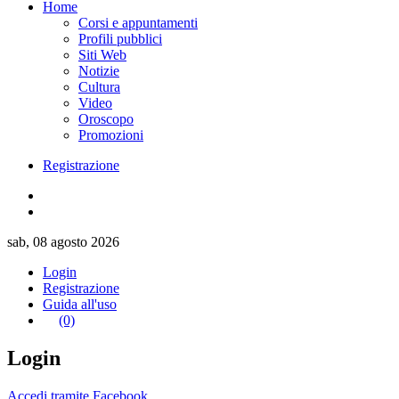
Home
Corsi e appuntamenti
Profili pubblici
Siti Web
Notizie
Cultura
Video
Oroscopo
Promozioni
Registrazione
sab, 08 agosto 2026
Login
Registrazione
Guida all'uso
(0)
Login
Accedi tramite Facebook