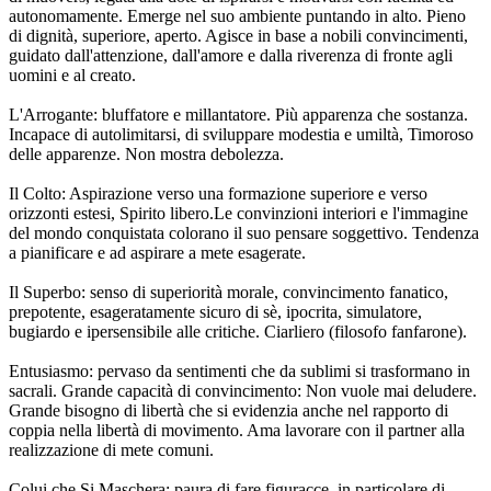
autonomamente. Emerge nel suo ambiente puntando in alto. Pieno
di dignità, superiore, aperto. Agisce in base a nobili convincimenti,
guidato dall'attenzione, dall'amore e dalla riverenza di fronte agli
uomini e al creato.
L'Arrogante: bluffatore e millantatore. Più apparenza che sostanza.
Incapace di autolimitarsi, di sviluppare modestia e umiltà, Timoroso
delle apparenze. Non mostra debolezza.
Il Colto: Aspirazione verso una formazione superiore e verso
orizzonti estesi, Spirito libero.Le convinzioni interiori e l'immagine
del mondo conquistata colorano il suo pensare soggettivo. Tendenza
a pianificare e ad aspirare a mete esagerate.
Il Superbo: senso di superiorità morale, convincimento fanatico,
prepotente, esageratamente sicuro di sè, ipocrita, simulatore,
bugiardo e ipersensibile alle critiche. Ciarliero (filosofo fanfarone).
Entusiasmo: pervaso da sentimenti che da sublimi si trasformano in
sacrali. Grande capacità di convincimento: Non vuole mai deludere.
Grande bisogno di libertà che si evidenzia anche nel rapporto di
coppia nella libertà di movimento. Ama lavorare con il partner alla
realizzazione di mete comuni.
Colui che Si Maschera: paura di fare figuracce, in particolare di