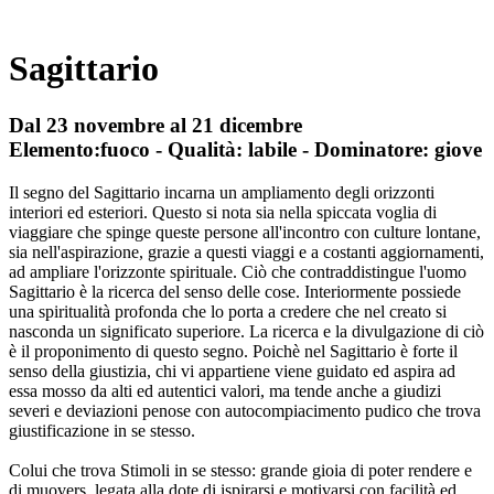
Sagittario
Dal 23 novembre al 21 dicembre
Elemento:fuoco - Qualità: labile - Dominatore: giove
Il segno del Sagittario incarna un ampliamento degli orizzonti
interiori ed esteriori. Questo si nota sia nella spiccata voglia di
viaggiare che spinge queste persone all'incontro con culture lontane,
sia nell'aspirazione, grazie a questi viaggi e a costanti aggiornamenti,
ad ampliare l'orizzonte spirituale. Ciò che contraddistingue l'uomo
Sagittario è la ricerca del senso delle cose. Interiormente possiede
una spiritualità profonda che lo porta a credere che nel creato si
nasconda un significato superiore. La ricerca e la divulgazione di ciò
è il proponimento di questo segno. Poichè nel Sagittario è forte il
senso della giustizia, chi vi appartiene viene guidato ed aspira ad
essa mosso da alti ed autentici valori, ma tende anche a giudizi
severi e deviazioni penose con autocompiacimento pudico che trova
giustificazione in se stesso.
Colui che trova Stimoli in se stesso: grande gioia di poter rendere e
di muovers, legata alla dote di ispirarsi e motivarsi con facilità ed