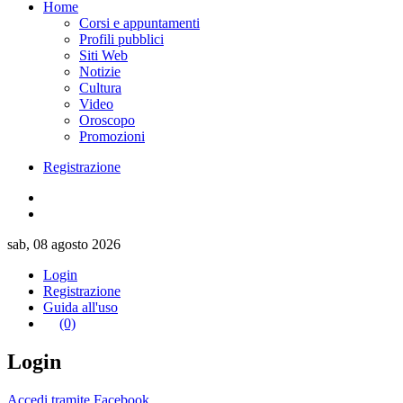
Home
Corsi e appuntamenti
Profili pubblici
Siti Web
Notizie
Cultura
Video
Oroscopo
Promozioni
Registrazione
sab, 08 agosto 2026
Login
Registrazione
Guida all'uso
(0)
Login
Accedi tramite Facebook