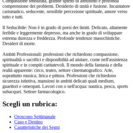
Compassione smisurata, grande spirito di altruismo e profonda
comprensione dei problemi. Desiderio di unità e fusione. Incantatore
carismatico, seducente, sensibile percezione spirituale, amore verso
tutto e tutti.
Il Seducibile: Non è in grado di porsi dei limiti. Delicato, altamente
feribile e leggermente depresso, ma anche in grado di sviluppare
estrema durezza e freddezza. Profonde tendenze masochistiche.
Desideri di morte.
Ambiti Professionali: professioni che richiedono compassione,
spiritualità o sacrifici e disponibilità ad aiutare, come nell'assistenza
spirituale e in compiti caritatevoli. Il mondo della fantasia e della
realtà apparente: circo, teatro, settore cinematografico. Arte,
soprattutto musica, lirica e pittura. Professioni che richiedono
sicurezza istintiva, mansioni in ambiti delicati quali medium,
guaritori e omeopati. Lavori con o nell'acqua: nautica, pesca, sports
subacquei. Settore farmacologico.
Scegli un rubrica:
Oroscopo Settimanale
Caso e Destino
Caratteristiche dei Segni