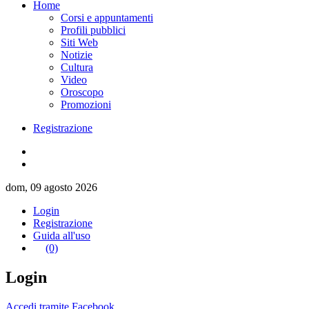
Home
Corsi e appuntamenti
Profili pubblici
Siti Web
Notizie
Cultura
Video
Oroscopo
Promozioni
Registrazione
dom, 09 agosto 2026
Login
Registrazione
Guida all'uso
(0)
Login
Accedi tramite Facebook