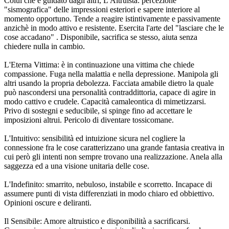
Colui che è guidato dagli altri, L'Altruista: percezione
"sismografica" delle impressioni esteriori e sapere interiore al
momento opportuno. Tende a reagire istintivamente e passivamente
anzichè in modo attivo e resistente. Esercita l'arte del "lasciare che le
cose accadano" . Disponibile, sacrifica se stesso, aiuta senza
chiedere nulla in cambio.
L'Eterna Vittima: è in continuazione una vittima che chiede
compassione. Fuga nella malattia e nella depressione. Manipola gli
altri usando la propria debolezza. Facciata amabile dietro la quale
può nascondersi una personalità contraddittoria, capace di agire in
modo cattivo e crudele. Capacità camaleontica di mimetizzarsi.
Privo di sostegni e seducibile, si spinge fino ad accettare le
imposizioni altrui. Pericolo di diventare tossicomane.
L'Intuitivo: sensibilità ed intuizione sicura nel cogliere la
connessione fra le cose caratterizzano una grande fantasia creativa in
cui però gli intenti non sempre trovano una realizzazione. Anela alla
saggezza ed a una visione unitaria delle cose.
L'Indefinito: smarrito, nebuloso, instabile e scorretto. Incapace di
assumere punti di vista differenziati in modo chiaro ed obbiettivo.
Opinioni oscure e deliranti.
Il Sensibile: Amore altruistico e disponibilità a sacrificarsi.