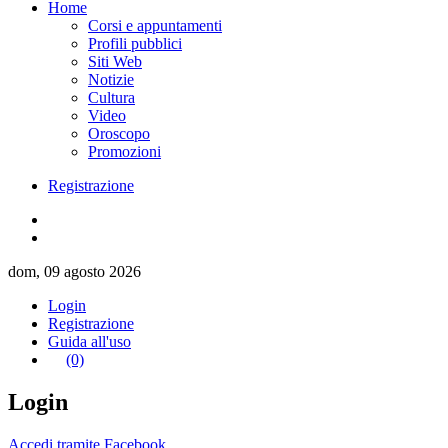
Home
Corsi e appuntamenti
Profili pubblici
Siti Web
Notizie
Cultura
Video
Oroscopo
Promozioni
Registrazione
dom, 09 agosto 2026
Login
Registrazione
Guida all'uso
(0)
Login
Accedi tramite Facebook