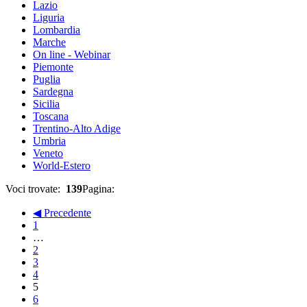
Lazio
Liguria
Lombardia
Marche
On line - Webinar
Piemonte
Puglia
Sardegna
Sicilia
Toscana
Trentino-Alto Adige
Umbria
Veneto
World-Estero
Voci trovate:
139
Pagina:
◀ Precedente
1
…
2
3
4
5
6