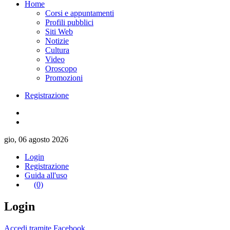
Home
Corsi e appuntamenti
Profili pubblici
Siti Web
Notizie
Cultura
Video
Oroscopo
Promozioni
Registrazione
gio, 06 agosto 2026
Login
Registrazione
Guida all'uso
(0)
Login
Accedi tramite Facebook