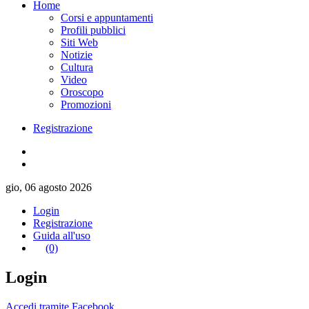
Home
Corsi e appuntamenti
Profili pubblici
Siti Web
Notizie
Cultura
Video
Oroscopo
Promozioni
Registrazione
gio, 06 agosto 2026
Login
Registrazione
Guida all'uso
(0)
Login
Accedi tramite Facebook