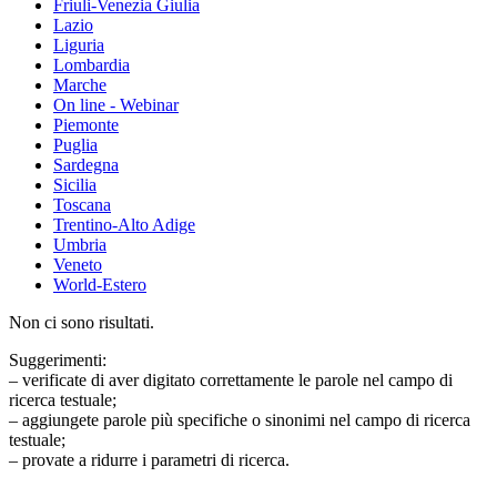
Friuli-Venezia Giulia
Lazio
Liguria
Lombardia
Marche
On line - Webinar
Piemonte
Puglia
Sardegna
Sicilia
Toscana
Trentino-Alto Adige
Umbria
Veneto
World-Estero
Non ci sono risultati.
Suggerimenti:
– verificate di aver digitato correttamente le parole nel campo di
ricerca testuale;
– aggiungete parole più specifiche o sinonimi nel campo di ricerca
testuale;
– provate a ridurre i parametri di ricerca.