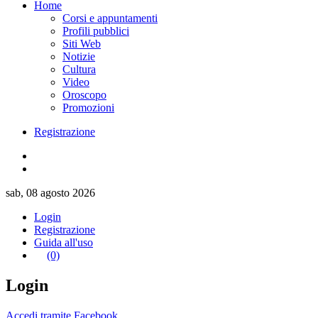
Home
Corsi e appuntamenti
Profili pubblici
Siti Web
Notizie
Cultura
Video
Oroscopo
Promozioni
Registrazione
sab, 08 agosto 2026
Login
Registrazione
Guida all'uso
(0)
Login
Accedi tramite Facebook