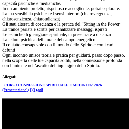
capacità psichiche e medianiche.
In un ambiente protetto, rispettoso e accogliente, potrai esplorare:
La tua sensibilità psichica e i sensi interiori (chiaroveggenza,
chiarosenzienza, chiaroudienza)
Gli stati alterati di coscienza e la pratica del “Sitting in the Power”
La trance parlata e scritta per canalizzare messaggi ispirati
Le tecniche di guarigione spirituale, in presenza e a distanza
La lettura psichica dell’aura e del campo energetico
Il contatto consapevole con il mondo dello Spirito e con i cari
defunti
Ogni incontro unisce teoria e pratica per guidarti, passo dopo passo,
nella scoperta delle tue capacità sottili, nella connessione profonda
con l’anima e nell’ascolto del linguaggio dello Spirito.
Allegati:
_CORSO CONNESSIONE SPIRITUALE E MEDINITA' 2026
(Presentazione) (1)(1).pdf