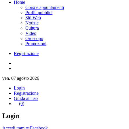
Home
Corsi e appuntamenti
Profili pubblici
Siti Web
Notizie
Cultura
Video
Oroscopo
Promozioni
Registrazione
ven, 07 agosto 2026
Login
Registrazione
Guida all'uso
(0)
Login
Accedi tramite Facebook