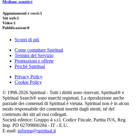
Medium, sensitivi
Appuntamenti e corsi:
1
Siti web:
1
Video:
1
Pubblicazioni:
0
Scopri di più
Come contattare Spiritual
Termini del Servizio
Promozioni e offerte
Perchè Spiritual
Privacy Policy
Cookie Policy
© 1998-2026 Spiritual - Tutti i diritti sono riservati. Spiritual® e
Spiritual Search® sono marchi registrati. La riproduzione anche
parziale dei contenuti di Spiritual è vietata. Spiritual non è in alcun
modo responsabile dei contenuti inseriti dagli utenti, né del
contenuto dei siti ad essi collegati.
Società editrice: Gruppo 4 s.r.l. Codice Fiscale, Partita IVA, Reg.
Imp. PD 02709800284 - IT - E.U.
E-mail:
informa@spiritual.it