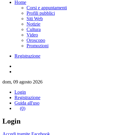
Home
Corsi e appuntamenti
Profili pubblici
Siti Web
Notizie
Cultura
Video
Oroscopo
Promozioni
Registrazione
dom, 09 agosto 2026
Login
Registrazione
Guida all'uso
(0)
Login
Accedi tramite Facebook