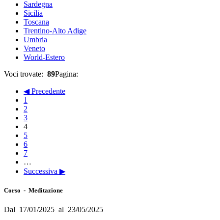
Sardegna
Sicilia
Toscana
Trentino-Alto Adige
Umbria
Veneto
World-Estero
Voci trovate:
89
Pagina:
◀ Precedente
1
2
3
4
5
6
7
…
Successiva ▶
Corso - Meditazione
Dal 17/01/2025 al 23/05/2025