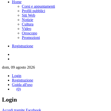
Home
Corsi e appuntamenti
Profili pubblici
Siti Web
Notizie
Cultura
Video
Oroscopo
Promozioni
Registrazione
dom, 09 agosto 2026
Login
Registrazione
Guida all'uso
(0)
Login
Accedi tramite Facebook